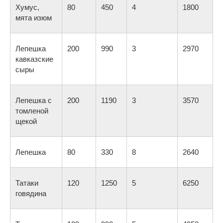
Хумус,
80
450
4
1800
мята изюм
Лепешка
200
990
3
2970
кавказские
сыры
Лепешка с
200
1190
3
3570
томленой
щекой
Лепешка
80
330
8
2640
Татаки
120
1250
5
6250
говядина