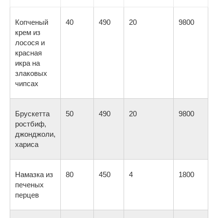
Копченый
40
490
20
9800
крем из
лосося и
красная
икра на
злаковых
чипсах
Брускетта
50
490
20
9800
ростбиф,
джонджоли,
хариса
Намазка из
80
450
4
1800
печеных
перцев