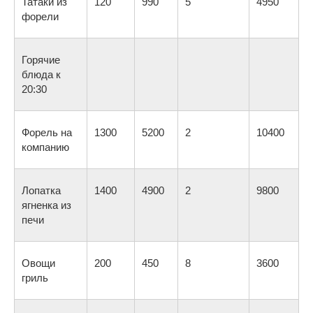
Татаки из
120
990
5
4950
форели
Горячие
блюда к
20:30
Форель на
1300
5200
2
10400
компанию
Лопатка
1400
4900
2
9800
ягненка из
печи
Овощи
200
450
8
3600
гриль