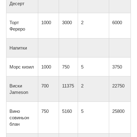
Десерт
Торт
1000
3000
2
6000
Фереро
Напитки
Морс кизил
1000
750
5
3750
Виски
700
11375
2
22750
Jameson
Вино
750
5160
5
25800
совиньон
блан