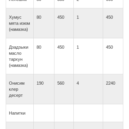
Хумус
80
450
1
450
мята изюм
(намазка)
Дзадзыки
80
450
1
450
масло
тархун
(намазка)
Онисим
190
560
4
2240
клер
десерт
Напитки