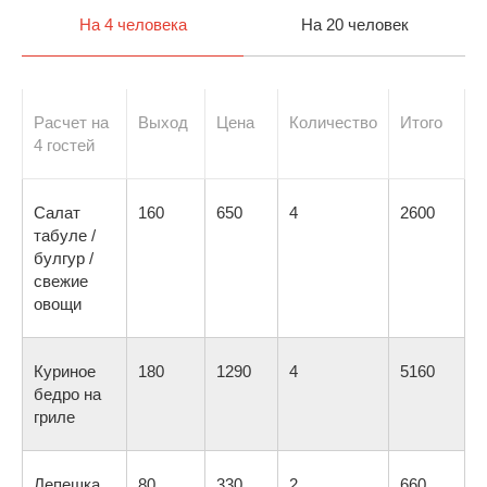
На 4 человека
На 20 человек
Расчет на
Выход
Цена
Количество
Итого
4 гостей
Салат
160
650
4
2600
табуле /
булгур /
свежие
овощи
Куриное
180
1290
4
5160
бедро на
гриле
Лепешка
80
330
2
660