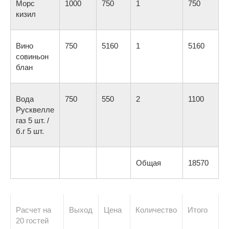
Морс
1000
750
1
750
кизил
Вино
750
5160
1
5160
совиньон
блан
Вода
750
550
2
1100
Русквелле
газ 5 шт. /
б.г 5 шт.
Общая
18570
Расчет на
Выход
Цена
Количество
Итого
20 гостей