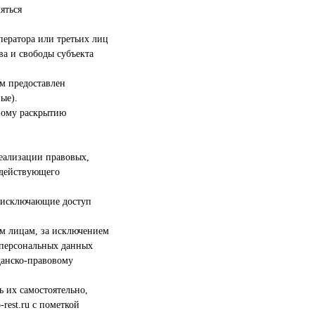
яться
ператора или третьих лиц
ва и свободы субъекта
ым предоставлен
ые).
ному раскрытию
реализации правовых,
 действующего
, исключающие доступ
им лицам, за исключением
м персональных данных
данско-правовому
ь их самостоятельно,
rest.ru с пометкой