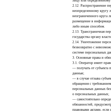
лицу или определенному 
2.12. Распространение п
неопределенному кругу л
неограниченного круга л
размещение в информаци
либо иным способом.
2.13. Трансграничная пе
государства органу влас
2.14. Уничтожение персо
безвозвратно с невозмо
системе персональных д
3. Основные права и обя
3.1. Оператор имеет прав
— получать от субъекта
данные;
— в случае отзыва субъе
обращения с требованием
персональных данных без
о персональных данных;
— самостоятельно опреде
обязанностей, предусмо
правовыми актами, если 