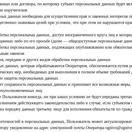
анных или договора, по которому субъект персональных данных будет явл
ли поручителем.
ьных данных необходима для осуществления прав и законных интересов о
ественно значимых целей при условии, что при этом не нарушаются пра
аботка персональных данных, доступ неограниченного круга лиц к котор
данных либо по его просьбе (далее — общедоступные персональные данн
аботка персональных данных, подлежащих опубликованию или обязатель
льным законом.
ния, передачи и других видов обработки персональных данных
ых данных, которые обрабатываются Оператором, обеспечивается путем 
ических мер, необходимых для выполнения в полном объеме требований
сти защиты персональных данных.
ает сохранность персональных данных и принимает все возможные меры
неуполномоченных лиц.
е Пользователя никогда, ни при каких условиях не будут переданы треть
полнением действующего законодательства либо в случае, если субъекто
 на передачу данных третьему лицу для исполнения обязательств по граж
 неточностей в персональных данных, Пользователь может актуализироват
тору уведомление на адрес электронной почты Оператора ognivo@ognivo-