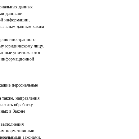
сональных данных
ыми данными
вой информации,
ональным данным каким-
орию иностранного
ому юридическому лицу.
 данные уничтожаются
 в информационной
.
жащие персональные
а также, направления
олжить обработку
нных в Законе
я выполнения
 ним нормативными
деральными законами.