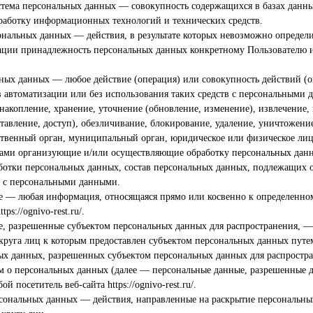
стема персональных данных — совокупность содержащихся в базах данн
работку информационных технологий и технических средств.
ональных данных — действия, в результате которых невозможно определи
ции принадлежность персональных данных конкретному Пользователю и
ьных данных — любое действие (операция) или совокупность действий (
в автоматизации или без использования таких средств с персональными 
накопление, хранение, уточнение (обновление, изменение), извлечение,
ставление, доступ), обезличивание, блокирование, удаление, уничтожен
ственный орган, муниципальный орган, юридическое или физическое лиц
цами организующие и/или осуществляющие обработку персональных данн
отки персональных данных, состав персональных данных, подлежащих о
е с персональными данными.
е — любая информация, относящаяся прямо или косвенно к определенно
ps://ognivo-rest.ru/.
е, разрешенные субъектом персональных данных для распространения, —
круга лиц к которым предоставлен субъектом персональных данных путем
ых данных, разрешенных субъектом персональных данных для распростра
 о персональных данных (далее — персональные данные, разрешенные д
й посетитель веб-сайта https://ognivo-rest.ru/.
рсональных данных — действия, направленные на раскрытие персональн