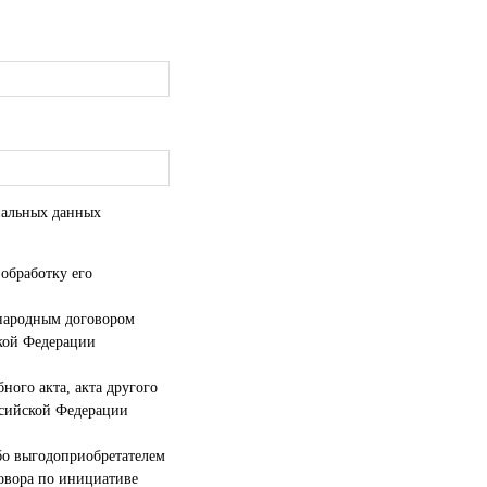
ональных данных
 обработку его
ународным договором
кой Федерации
ного акта, акта другого
ссийской Федерации
бо выгодоприобретателем
говора по инициативе