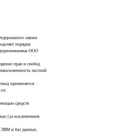
едерального закона
еделяет порядок
редпринимаемые ООО
юдение прав и свобод
рикосновенность частной
тика) применяется
ru/.
омощью средств
ных (за исключением
 ЭВМ и баз данных,