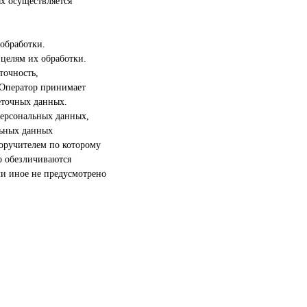
х осуществляется
обработки.
целям их обработки.
точность,
 Оператор принимает
еточных данных.
персональных данных,
льных данных
поручителем по которому
о обезличиваются
ли иное не предусмотрено