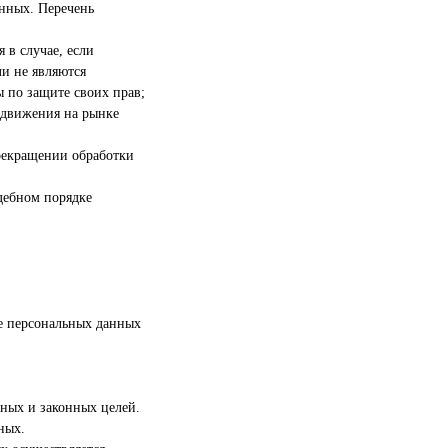
анных. Перечень
 в случае, если
и не являются
 по защите своих прав;
одвижения на рынке
прекращении обработки
дебном порядке
те персональных данных
нных и законных целей.
ных.