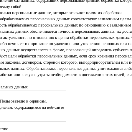
единение баз данных, содержащих персональные данные, обработка которы
между собой.
 только персональные данные, которые отвечают целям их обработки.
 обрабатываемых персональных данных соответствуют заявленным целям 
ость обрабатываемых персональных данных по отношению к заявленным 
ональных данных обеспечивается точность персональных данных, их доста
 и актуальность по отношению к целям обработки персональных данных.
 обеспечивает их принятие по удалению или уточнению неполных или н
ных данных осуществляется в форме, позволяющей определить субъекта 
ебуют цели обработки персональных данных, если срок хранения персона
ым законом, договором, стороной которого, выгодоприобретателем или 
альных данных. Обрабатываемые персональные данные уничтожаются либ
аботки или в случае утраты необходимости в достижении этих целей, ес
нальных данных
 Пользователю к сервисам,
иалам, содержащимся на веб-сайте
ество